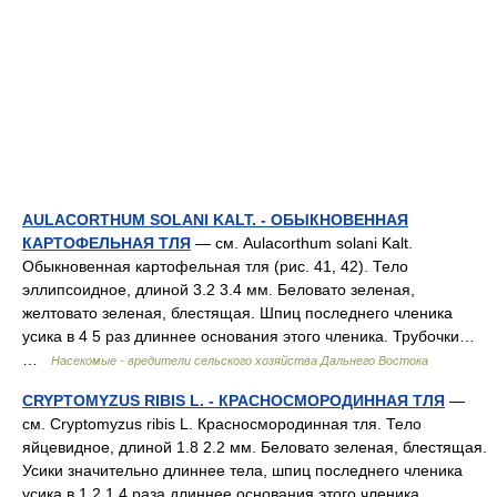
AULACORTHUM SOLANI KALT. - ОБЫКНОВЕННАЯ
КАРТОФЕЛЬНАЯ ТЛЯ
— см. Aulacorthum solani Kalt.
Обыкновенная картофельная тля (рис. 41, 42). Тело
эллипсоидное, длиной 3.2 3.4 мм. Беловато зеленая,
желтовато зеленая, блестящая. Шпиц последнего членика
усика в 4 5 раз длиннее основания этого членика. Трубочки…
…
Насекомые - вредители сельского хозяйства Дальнего Востока
CRYPTOMYZUS RIBIS L. - КРАСНОСМОРОДИННАЯ ТЛЯ
—
см. Cryptomyzus ribis L. Красносмородинная тля. Тело
яйцевидное, длиной 1.8 2.2 мм. Беловато зеленая, блестящая.
Усики значительно длиннее тела, шпиц последнего членика
усика в 1.2 1.4 раза длиннее основания этого членика.