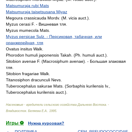
Matsumuraja rubi Mats
Matsumuraja taisetsusana Miyaz
Megoura crassicauda Mordv. (M. vicia auct.).
Myzus cerasi F. - Вишневая тля.
Myzus mumecola Mats.
Myzus persicae Sulz. - Персиковая, табачная, или
оранжерейная, тля
Ovatus insitus Walk.
Phorodon humuli japonensis Takah. (Ph. humuli auct.).
Sitobion avenae F. (Macrosiphum avenae). - Большая злаковая
тля.
Sitobion fragariae Walk.
Titanosiphon dracunculi Nevs.
Tuberocephalus sakurae Mats. (Sorbaphis kurilensis Iv.,
Tuberocephalus kurilensis auct.).
Насекомые - вредители сельского хозяйства Дальнего Востока. -
Владивосток
.
Беляева Е.А.
.
1995
.
Игры ⚽
Нужна курсовая?
ПОДТРИБА
СЕМ. PSEUDOCOCCIDAE -