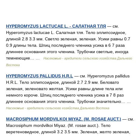
HYPEROMYZUS LACTUCAE L. - САЛАТНАЯ ТЛЯ
— см.
Hyperomyzus lactucae L. Салатная тля. Тело эллипсоидное,
длиной 2.8 3.3 мм. Светло зеленая, зеленая. Усики равны 0.7
0.9 длины тела. Шпиц последнего членика усика в 6 7 раза
длиннее основания этого членика. Трубочки светлые, иногда
темнеющие… …
Насекомые - вредители сельского хозяйства Дальнего
Востока
HYPEROMYZUS PALLIDUS H.R.L
— см. Hyperomyzus pallidus
H.R.L. Тело эллипсоидное, длиной 2.7 2.9 мм. Беловато
зеленая, зеленовато желтая. Усики равны длине тела или
немного короче. Шпиц последнего членика усика в 7 8 раз
длиннее основания этого членика. Трубочки значительно… …
Насекомые - вредители сельского хозяйства Дальнего Востока
MACROSIPHUM MORDVILKOI MIYAZ. (M. ROSAE AUCT.)
— см.
Macrosiphum mordvilkoi Miyaz. (M. rosae auct.). Тело
веретеновидное, длиной 3.2 3.5 мм. Зеленая, желто зеленая,