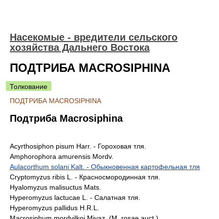
Насекомые - вредители сельского
хозяйства Дальнего Востока
ПОДТРИБА MACROSIPHINA
Толкование
ПОДТРИБА MACROSIPHINA
Подтриба Macrosiphina
Acyrthosiphon pisum Harr. - Гороховая тля.
Amphorophora amurensis Mordv.
Aulacorthum solani Kalt. - Обыкновенная картофельная тля
Cryptomyzus ribis L. - Красносмородинная тля.
Hyalomyzus malisuctus Mats.
Hyperomyzus lactucae L. - Салатная тля.
Hyperomyzus pallidus H.R.L.
Macrosiphum mordvilkoi Miyaz. (M. rosae auct.).