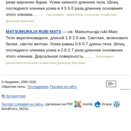
реже кирпично бурая. Усики немного длиннее тела. Шпиц
последнего членика усика в 4.5 5.0 раза длиннее основания
этого членика.… …
Насекомые - вредители сельского хозяйства
Дальнего Востока
MATSUMURAJA RUBI MATS
— см. Matsumuraja rubi Mats .
Тело веретеновидное, длиной 1.8 2.0 мм. Светлая, зеленовато
белая, светло желтая. Усики равны 0.6 0.7 длины тела. Шпиц
последнего членика усика в 2.6 2.7 раза длиннее основания
этого членика. Дорсальная поверхность… …
Насекомые -
вредители сельского хозяйства Дальнего Востока
© Академик, 2000-2026
18+
Обратная связь:
Техподдержка
,
Реклама на сайте
👣 Путешествия
Экспорт словарей на сайты
, сделанные на PHP,
Joomla,
Drupal,
WordPress, MODx.